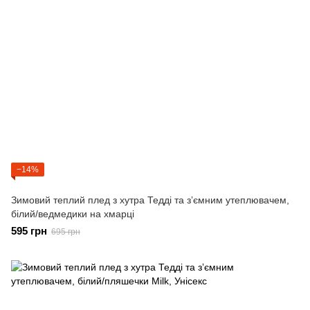
−14%
Зимовий теплий плед з хутра Тедді та зʼємним утеплювачем,
білий/ведмедики на хмарці
595 грн
695 грн