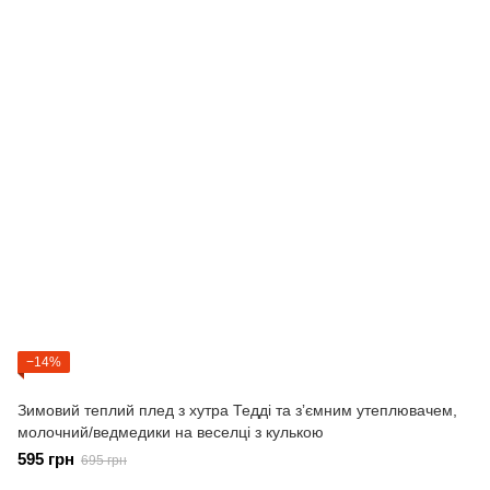
−14%
Зимовий теплий плед з хутра Тедді та зʼємним утеплювачем,
молочний/ведмедики на веселці з кулькою
595 грн
695 грн