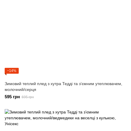
−14%
Зимовий теплий плед з хутра Тедді та зʼємним утеплювачем,
молочний/серця
595 грн
695 грн