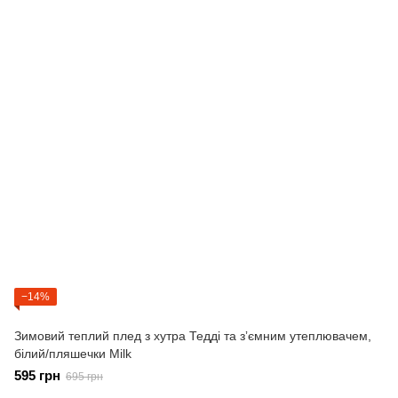
−14%
Зимовий теплий плед з хутра Тедді та зʼємним утеплювачем,
білий/пляшечки Milk
595 грн
695 грн