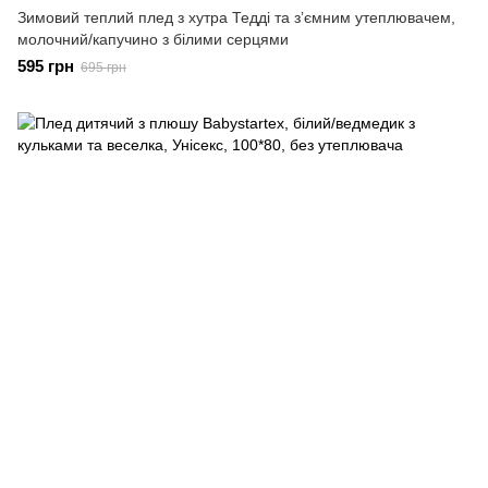
Зимовий теплий плед з хутра Тедді та зʼємним утеплювачем,
молочний/капучино з білими серцями
595 грн
695 грн