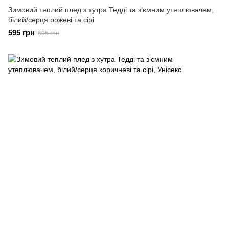
Зимовий теплий плед з хутра Тедді та зʼємним утеплювачем,
білий/серця рожеві та сірі
595 грн
695 грн