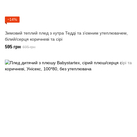
−14%
Зимовий теплий плед з хутра Тедді та зʼємним утеплювачем,
білий/серця коричневі та сірі
595 грн
695 грн