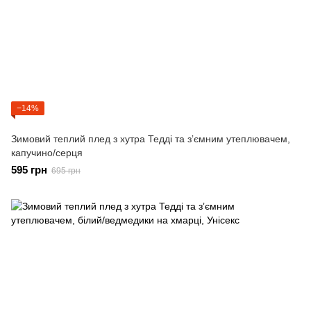
−14%
Зимовий теплий плед з хутра Тедді та зʼємним утеплювачем,
капучино/серця
595 грн
695 грн