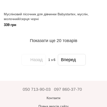
Мусліновий пісочник для дівчинки Babystartex, муслін,
молочний/серця чорні
339 грн
Показати ще 20 товарів
Назад
Вперед
1
з 6
050 713-90-03
097 860-37-70
Контакти
Повна версія сайту