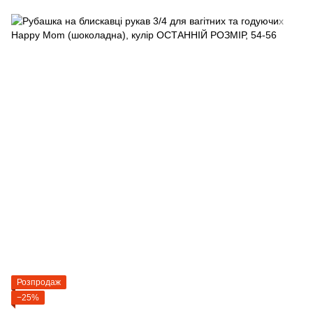
Розпродаж
−25%