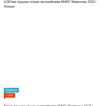
Новинка
−13%
М'яка іграшка нічник заспокійлива МАКС Мавпочка ZAZU