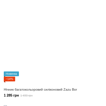
Новинка
−14%
Нічник багатокольоровий силіконовий Zazu Bor
1 285 грн
1 490 грн