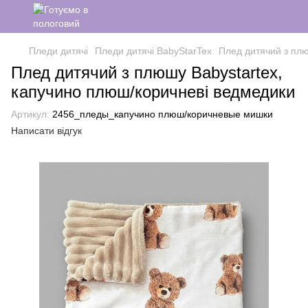
Пледи дитячі
Пледи дитячі BabyStarTex
Плед дитячий з плю
Плед дитячий з плюшу Babystartex,
капучино плюш/коричневі ведмедики
Артикул:
2456_пледы_капучино плюш/коричневые мишки
Написати відгук