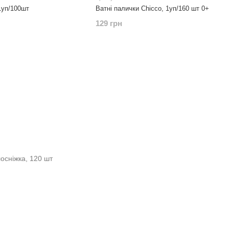
1уп/100шт
Ватні палички Chicco, 1уп/160 шт 0+
129 грн