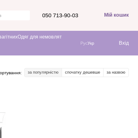
050 713-90-03
Мій кошик
вагітних
Одяг для немовлят
Вхід
Рус
Укр
за популярністю
спочатку дешевше
за назвою
ортування: