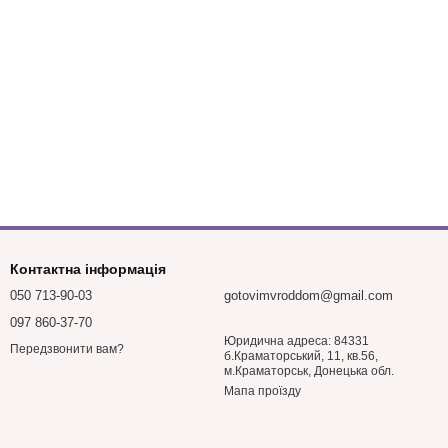
Контактна інформація
050 713-90-03
gotovimvroddom@gmail.com
097 860-37-70
Юридична адреса: 84331
Передзвонити вам?
б.Краматорський, 11, кв.56,
м.Краматорськ, Донецька обл.
Мапа проїзду