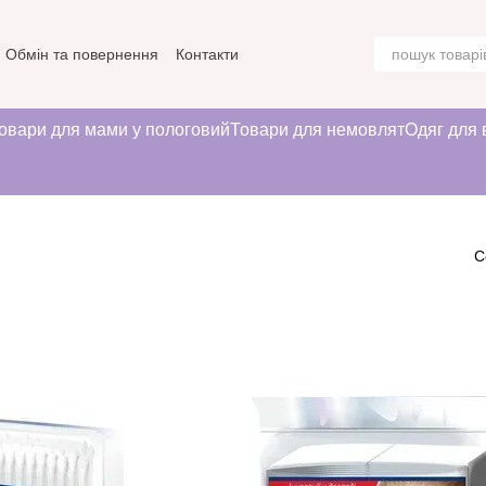
Обмін та повернення
Контакти
овари для мами у пологовий
Товари для немовлят
Одяг для 
С