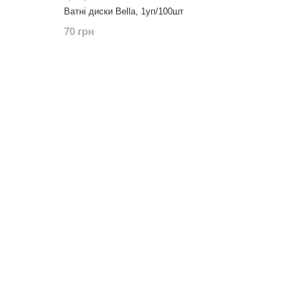
Ватні диски Bella, 1уп/100шт
70 грн