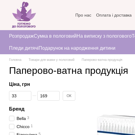
Перейти до основного контенту
Про нас
Оплата і доставка
Угода користувача
Розпродаж
Сумка в пологовий
На виписку з пологового
Т
Пледи дитячі
Подарунок на народження дитини
Головна
Товари для мами у пологовий
Паперово-ватна продукція
Паперово-ватна продукція
Ціна, грн
Від Ціна, грн
До Ціна, грн
ОК
Бренд
3
Bella
1
Chicco
5
Білосніжка