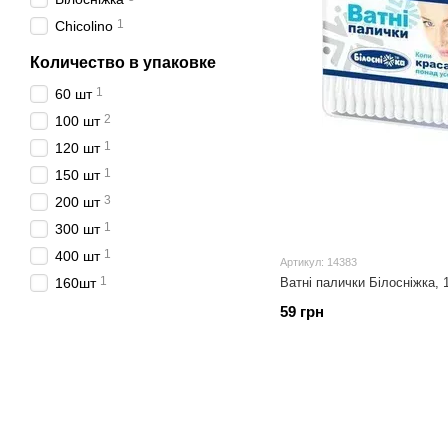
1
Chicolino
Количество в упаковке
1
60 шт
2
100 шт
1
120 шт
1
150 шт
3
200 шт
1
300 шт
1
400 шт
Артикул: 14383
1
160шт
Ватні палички Білосніжка, 
59 грн