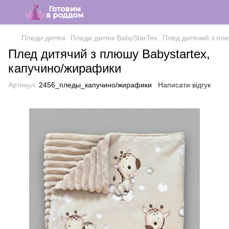
Пледи дитячі
Пледи дитячі BabyStarTex
Плед дитячий з плю
Плед дитячий з плюшу Babystartex,
капучино/жирафики
Артикул:
2456_пледы_капучино/жирафики
Написати відгук