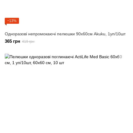
−13%
Одноразові непромокаючі пелюшки 90х60см Akuku, 1уп/10шт
365 грн
419 грн