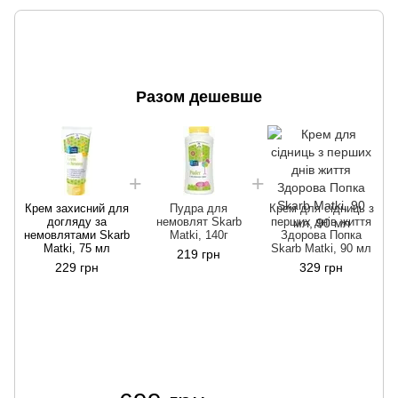
Разом дешевше
н
Крем захисний для
Пудра для
Крем для сідниць з
догляду за
немовлят Skarb
перших днів життя
немовлятами Skarb
Matki, 140г
Здорова Попка
Matki, 75 мл
Skarb Matki, 90 мл
219 грн
229 грн
329 грн