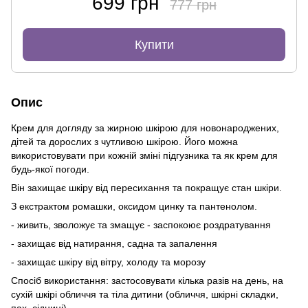
699 грн
777 грн
Купити
Опис
Крем для догляду за жирною шкірою для новонароджених,
дітей та дорослих з чутливою шкірою. Його можна
використовувати при кожній зміні підгузника та як крем для
будь-якої погоди.
Він захищає шкіру від пересихання та покращує стан шкіри.
З екстрактом ромашки, оксидом цинку та пантенолом.
- живить, зволожує та змащує - заспокоює роздратування
- захищає від натирання, садна та запалення
- захищає шкіру від вітру, холоду та морозу
Спосіб використання: застосовувати кілька разів на день, на
сухій шкірі обличчя та тіла дитини (обличчя, шкірні складки,
пах, сідниці).