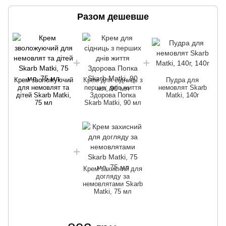
Разом дешевше
Крем зволожуючий
Крем для сідниць з
Пудра для
для немовлят та
перших днів життя
немовлят Skarb
дітей Skarb Matki,
Здорова Попка
Matki, 140г
75 мл
Skarb Matki, 90 мл
Крем захисний для
догляду за
немовлятами Skarb
Matki, 75 мл