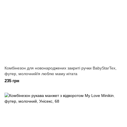
Комбінезон для новонароджених закриті ручки BabyStarTex,
футер, молочний/я люблю маму иітата
235 грн