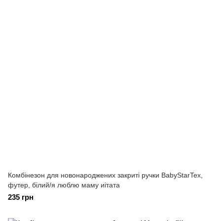
Комбінезон для новонароджених закриті ручки BabyStarTex,
футер, білий/я люблю маму иітата
235 грн