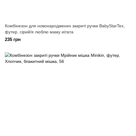
Комбінезон для новонароджених закриті ручки BabyStarTex,
футер, сірий/я люблю маму иітата
235 грн