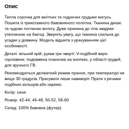
Опис
Тепла сорочка для вагітних та годуючих грудьми матусь.
Пошита із трикотажного бавовняного полотна. Тканина дихає
та чудово поглинає вологу. Дуже приємна до тіла завдяки
утепленню на баєчці. Зверніть увагу, що тканина схильна до
усадки у довжину. Модель відшита з урахуванням цієї
особливості.
Деталі: вільний крій; рукав три чверті; V-подібний виріз
горловини; подовжена планочка на кнопках, у області грудей,
для зручного ГВ.
Рекомендується делікатний режим прання, при температурі не
вище 30 градусів. Прасувати лише навиворіт. Прати з речами
подібних кольорів або окремо.
Колір: синя
Розмір: 42-44, 46-48, 50-52, 58-60
Склад: 100% бавовна (футер)