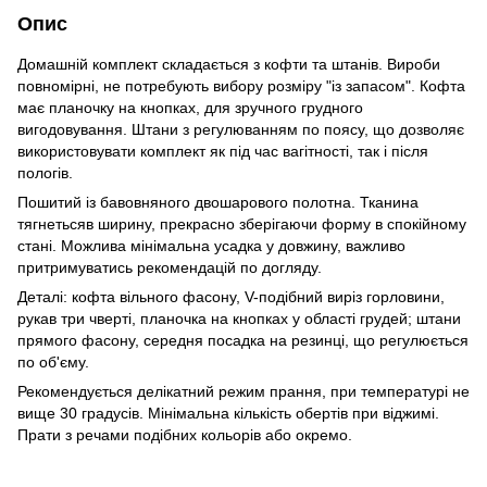
Опис
Домашній комплект складається з кофти та штанів. Вироби
повномірні, не потребують вибору розміру "із запасом". Кофта
має планочку на кнопках, для зручного грудного
вигодовування. Штани з регулюванням по поясу, що дозволяє
використовувати комплект як під час вагітності, так і після
пологів.
Пошитий із бавовняного двошарового полотна. Тканина
тягнетьсяв ширину, прекрасно зберігаючи форму в спокійному
стані. Можлива мінімальна усадка у довжину, важливо
притримуватись рекомендацій по догляду.
Деталі: кофта вільного фасону, V-подібний виріз горловини,
рукав три чверті, планочка на кнопках у області грудей; штани
прямого фасону, середня посадка на резинці, що регулюється
по об'єму.
Рекомендується делікатний режим прання, при температурі не
вище 30 градусів. Мінімальна кількість обертів при віджимі.
Прати з речами подібних кольорів або окремо.