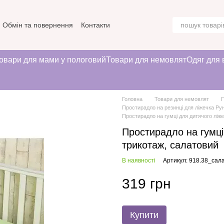
Обмін та повернення
Контакти
овари для мами у пологовий
Товари для немовлят
Одяг для 
Головна
Товари для немовлят
П
Простирадло на резинці для ліжечка Ру
Простирадло на гумці для дитячого ліж
Простирадло на гумці
трикотаж, салатовий
В наявності
Артикул: 918.38_сал
319 грн
Купити