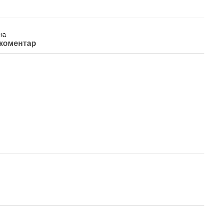
на
 коментар