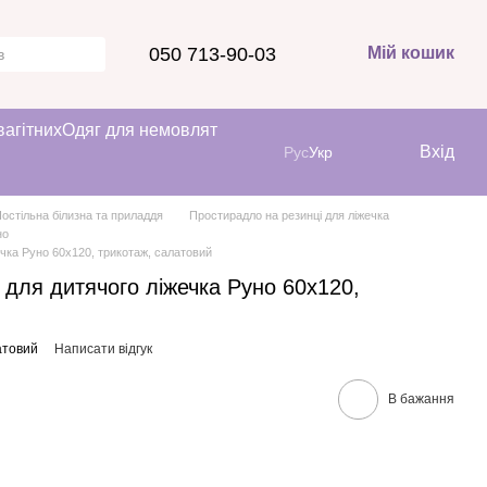
050 713-90-03
Мій кошик
вагітних
Одяг для немовлят
Вхід
Рус
Укр
остільна білизна та приладдя
Простирадло на резинці для ліжечка
но
ечка Руно 60х120, трикотаж, салатовий
 для дитячого ліжечка Руно 60х120,
атовий
Написати відгук
В бажання