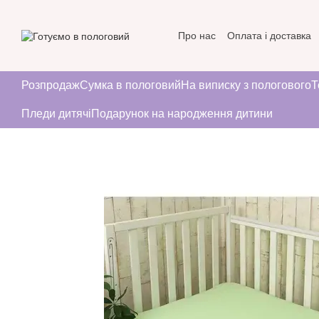
Перейти до основного контенту
Про нас
Оплата і доставка
Угода користувача
Розпродаж
Сумка в пологовий
На виписку з пологового
Т
Пледи дитячі
Подарунок на народження дитини