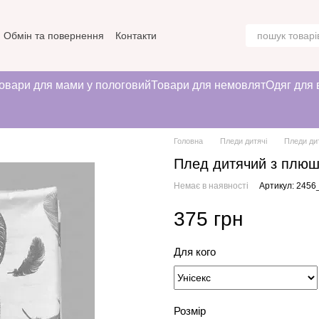
Обмін та повернення
Контакти
овари для мами у пологовий
Товари для немовлят
Одяг для 
Головна
Пледи дитячі
Пледи ди
Плед дитячий з плюшу 
Немає в наявності
Артикул: 245
375 грн
Для кого
Розмір