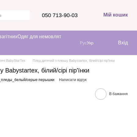
050 713-90-03
Мій кошик
вагітних
Одяг для немовлят
Вхід
Рус
Укр
тячі BabyStarTex
Плед дитячий з плюшу Babystartex, білий/сірі пір'їнки
Babystartex, білий/сірі пір'їнки
6_пледы_белый/серые перышки
Написати відгук
В бажання