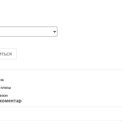
иться
на
и плюш
езон
 коментар