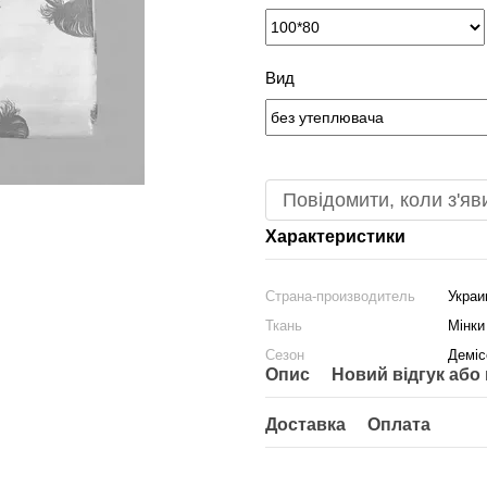
Вид
Повідомити, коли з'яв
Характеристики
Страна-производитель
Украи
Ткань
Мінк
Сезон
Деміс
Опис
Новий відгук або
Доставка
Оплата