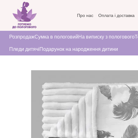
Перейти до основного контенту
Про нас
Оплата і доставка
Угода користувача
Розпродаж
Сумка в пологовий
На виписку з пологового
Т
Пледи дитячі
Подарунок на народження дитини