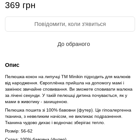
369 грн
Повідомити, коли з'явиться
До обраного
Опис
Пелюшка-кокон на липучці TM Minikin підходить для малюків
від народження. Європлёнка прийшла на допомогу мамі і
замінює звичайне сповивання. Ви зможете сповивати малюка
за лічені секунди. У такій пелюшці дитина почувається, як у
мами в животику - захищеною.
Пелюшка пошита зі 100% бавовни (футер). Це гіпоалергенна
тканина, з невеликим начісом, не викликає подразнення.
Тканина чудово дихає і водночас зберігає тепло.
Розмір: 56-62
Склад: 100% бавовна (футер)