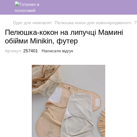
Одяг для немовлят
Пелюшка кокон для новонародженого
П
Пелюшка-кокон на липучці Мамині
обійми Minikin, футер
Артикул:
257401
Написати відгук