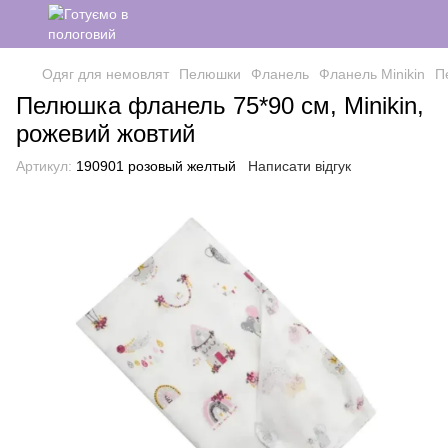
Одяг для немовлят
Пелюшки
Фланель
Фланель Minikin
П
Пелюшка фланель 75*90 см, Minikin,
рожевий жовтий
Артикул:
190901 розовый желтый
Написати відгук