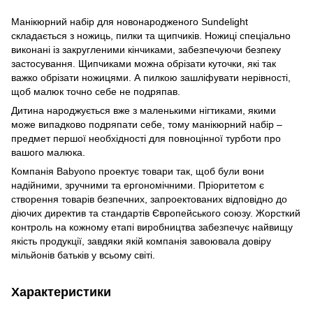
Манікюрний набір для новонародженого Sundelight
складається з ножиць, пилки та щипчиків. Ножиці спеціально
виконані із закругленими кінчиками, забезпечуючи безпеку
застосування. Щипчиками можна обрізати куточки, які так
важко обрізати ножицями. А пилкою зашліфувати нерівності,
щоб малюк точно себе не подряпав.
Дитина народжується вже з маленькими нігтиками, якими
може випадково подряпати себе, тому манікюрний набір –
предмет першої необхідності для повноцінної турботи про
вашого малюка.
Компанія Babyono проектує товари так, щоб були вони
надійними, зручними та ергономічними. Пріоритетом є
створення товарів безпечних, запроектованих відповідно до
діючих директив та стандартів Європейського союзу. Жорсткий
контроль на кожному етапі виробництва забезпечує найвищу
якість продукції, завдяки якій компанія завоювала довіру
мільйонів батьків у всьому світі.
Характеристики