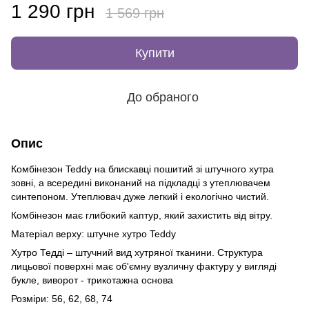
1 290 грн
1 569 грн
Купити
До обраного
Опис
Комбінезон Teddy на блискавці пошитий зі штучного хутра
зовні, а всередині виконаний на підкладці з утеплювачем
синтепоном. Утеплювач дуже легкий і екологічно чистий.
Комбінезон має глибокий каптур, який захистить від вітру.
Матеріал верху: штучне хутро Teddy
Хутро Тедді – штучний вид хутряної тканини. Структура
лицьової поверхні має об'ємну вузличну фактуру у вигляді
букле, виворот - трикотажна основа
Розміри: 56, 62, 68, 74