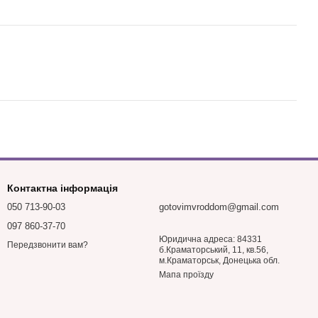
Контактна інформація
050 713-90-03
gotovimvroddom@gmail.com
097 860-37-70
Юридична адреса: 84331
Передзвонити вам?
б.Краматорський, 11, кв.56,
м.Краматорськ, Донецька обл.
Мапа проїзду