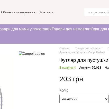
Обмін та повернення
Контакти
овари для мами у пологовий
Товари для немовлят
Одяг для 
Головна
Товари для немовлят
Г
Футляри для пустушок Canpol babies
Футляр для пустушки 
В наявності
Артикул: 56/013
На
203 грн
Колір