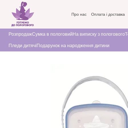
Перейти до основного контенту
Про нас
Оплата і доставка
Угода користувача
Розпродаж
Сумка в пологовий
На виписку з пологового
Т
Пледи дитячі
Подарунок на народження дитини