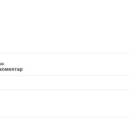
ша
 коментар