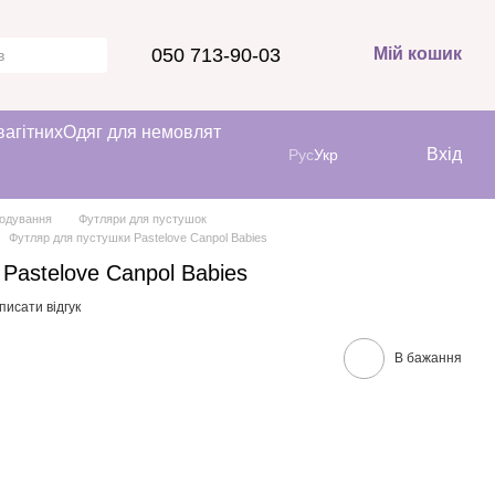
050 713-90-03
Мій кошик
вагітних
Одяг для немовлят
Вхід
Рус
Укр
одування
Футляри для пустушок
Футляр для пустушки Pastelove Canpol Babies
Pastelove Canpol Babies
писати відгук
В бажання