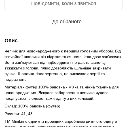
Повідомити, коли з'явиться
До обраного
Опис
Чепчик для новонародженого є першим головним убором. Від
звичайної шапочки він відрізняється наявністю двох зав'язочок.
Вони зав'язуються під підборіддям і не дають шапочці
з'їжджати з голови, плюс дозволяють щільніше закривати
вушка. Шапочка гіпоалергенна, не викликає алергії та
подразнень.
Матеріал - футер 100% бавовна - м'яка та ніжна тканина для
новонароджених. Яскраве забарвлення чепчика чудово
поєднується з елементами одягу з цих колекцій.
Склад: 100% бавовна (футер)
Розміри: 41, 43
ТМ Minikin є одним із провідних виробників дитячого одягу в
Україні. У виробництві своїх товарів компанія використовує