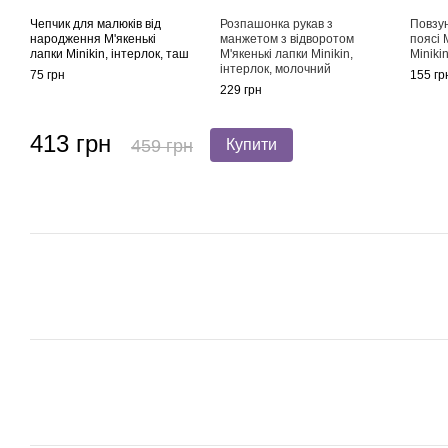
Чепчик для малюків від
Розпашонка рукав з
Повзу
народження М'якенькі
манжетом з відворотом
поясі 
лапки Minikin, інтерлок, таш
М'якенькі лапки Minikin,
Miniki
інтерлок, молочний
75 грн
155 гр
229 грн
413 грн
459 грн
Купити