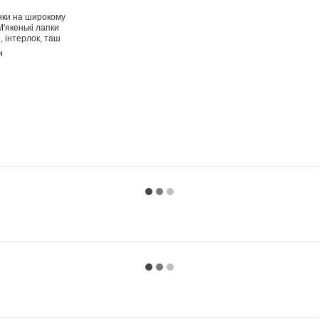
нки на широкому
Чепчик для малюків від
Комбінезо
М'якенькі лапки
народження М'якенькі
М'якенькі
n, інтерлок, таш
лапки Minikin, інтерлок, таш
інтерлок,
н
75 грн
329 грн
364 грн
404 грн
Купит