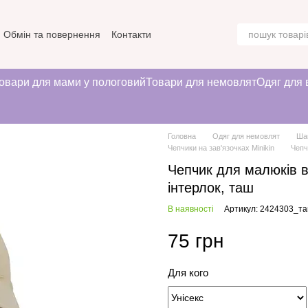
Обмін та повернення
Контакти
овари для мами у пологовий
Товари для немовлят
Одяг для 
Головна
Одяг для немовлят
Ша
Чепчики на зав'язочках Minikin
Чепч
Чепчик для малюків в
інтерлок, таш
В наявності
Артикул: 2424303_т
75 грн
Для кого