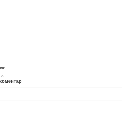
лок
на
 коментар