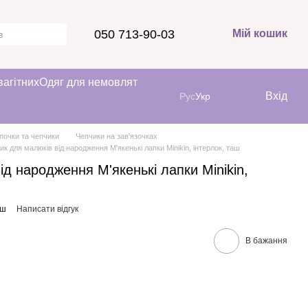
050 713-90-03
Мій кошик
вагітних
Одяг для немовлят
Вхід
Рус
Укр
почки та чепчики
Чепчики на зав'язочках
ик для малюків від народження М'якенькі лапки Minikin, інтерлок, таш
ід народження М'якенькі лапки Minikin,
аш
Написати відгук
В бажання