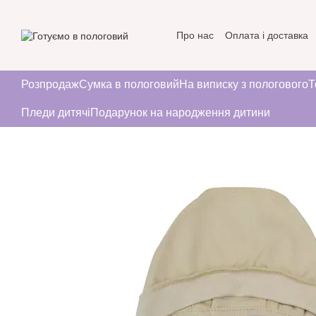
Перейти до основного контенту
Про нас
Оплата і доставка
Угода користувача
Розпродаж
Сумка в пологовий
На виписку з пологового
Т
Пледи дитячі
Подарунок на народження дитини