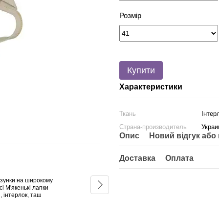
Розмір
Купити
Характеристики
Ткань
Інтер
Страна-производитель
Украи
Разом дешевше
Опис
Новий відгук або
Доставка
Оплата