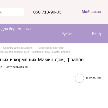
050 713-90-03
Мой заказ
 для беременных
Вход
Рус
Укр
Сорочки для кормления
Сорочки на бретелях
орочка для беременных и кормящих Мамин дом, фраппе
нных и кормящих Мамин дом, фраппе
пе
Оставить отзыв
В желания