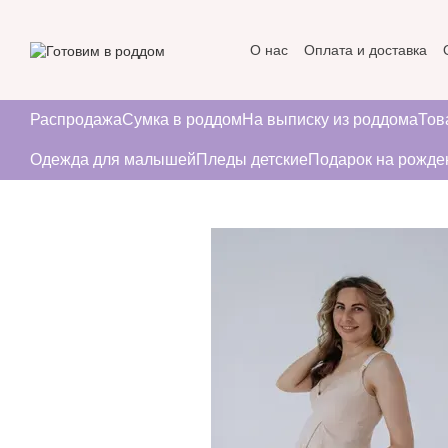
Перейти к основному контенту
О нас
Оплата и доставка
Пользовательское соглаше
Распродажа
Сумка в роддом
На выписку из роддома
Тов
Одежда для малышей
Пледы детские
Подарок на рожде