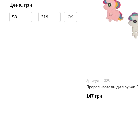
Цена, грн
От Цена, грн
До Цена, грн
OK
Артикул: Li 328
Прорезыватель для зубов Е
147 грн