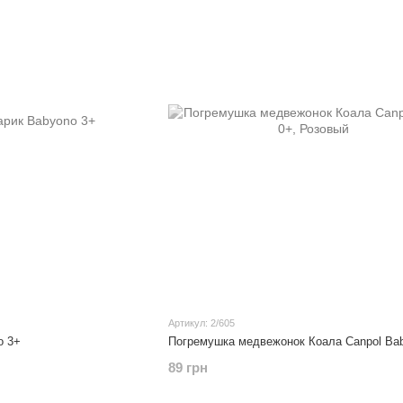
Артикул: 2/605
o 3+
Погремушка медвежонок Коала Canpol Bab
89 грн