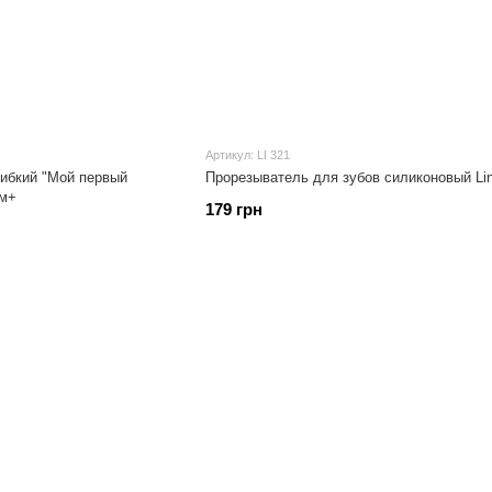
Артикул: LI 321
гибкий "Мой первый
Прорезыватель для зубов силиконовый Li
3м+
179 грн