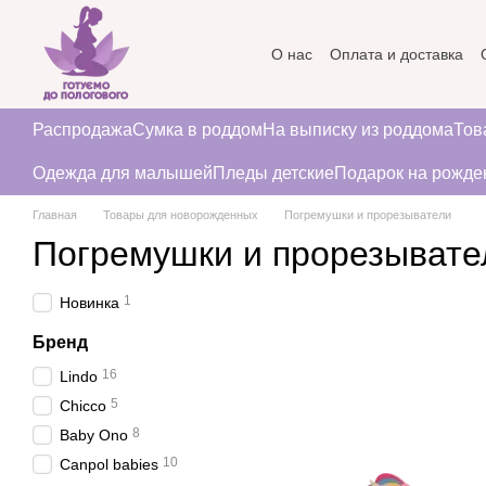
Перейти к основному контенту
О нас
Оплата и доставка
Пользовательское соглаше
Распродажа
Сумка в роддом
На выписку из роддома
Тов
Одежда для малышей
Пледы детские
Подарок на рожде
Главная
Товары для новорожденных
Погремушки и прорезыватели
Погремушки и прорезывате
1
Новинка
Бренд
16
Lindo
5
Chicco
8
Baby Ono
10
Canpol babies