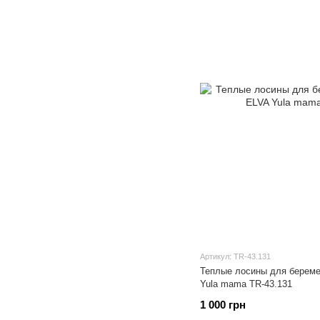
Артикул: TR-43.131
Теплые лосины для береме
Yula mama TR-43.131
1 000 грн