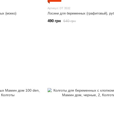
Артикул: DT 3532
ых (мокко)
Лосини для беременных (графитовый), ру
490 грн
640 грн