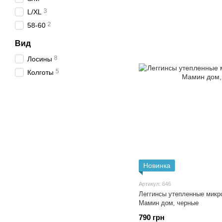
3
L/XL
2
58-60
Вид
8
Лосины
5
Колготы
Новинка
Артикул: 646
Леггинсы утепленные микр
Мамин дом, черные
790 грн