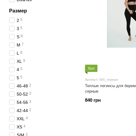
Размер
5
2
5
3
8
S
7
M
8
L
9
XL
Хит
5
4
5
5
Артикул: 690_черные
2
46-48
Теплые легинсы для берем
серные
3
50-52
840 грн
3
54-56
2
42-44
4
XXL
4
XS
3
S/M