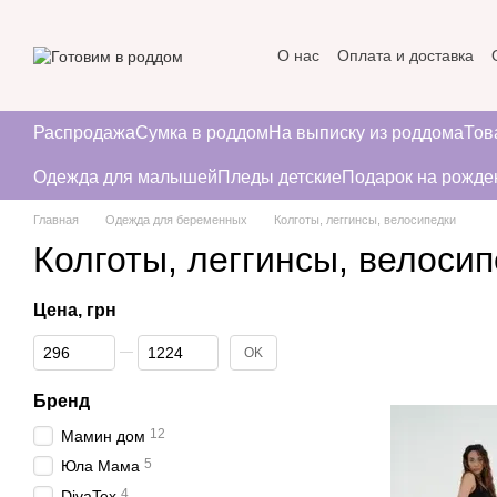
Перейти к основному контенту
О нас
Оплата и доставка
Пользовательское соглаше
Распродажа
Сумка в роддом
На выписку из роддома
Тов
Одежда для малышей
Пледы детские
Подарок на рожде
Главная
Одежда для беременных
Колготы, леггинсы, велосипедки
Колготы, леггинсы, велоси
Цена, грн
От Цена, грн
До Цена, грн
OK
Бренд
12
Мамин дом
5
Юла Мама
4
DivaTex