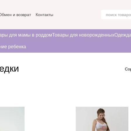
Обмен и возврат
Контакты
ние
ары для мамы в роддом
Товары для новорожденных
Одежда
ние ребенка
педки
Со