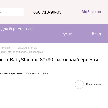
050 713-90-03
Мой заказ
 для беременных
Вход
Рус
Укр
Пеленки
Польский хлопок
 80x90 см, белая/сердечки красные
пок BabyStarTex, 80x90 см, белая/сердечки
сердечки красные
Оставить отзыв
В желания