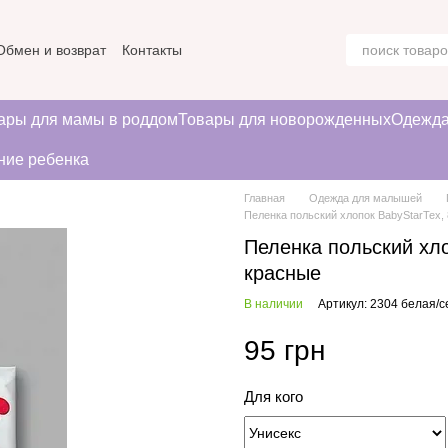
Обмен и возврат
Контакты
ние
ары для мамы в роддом
Товары для новорожденных
Одежда
ние ребенка
Главная
Одежда для малышей
Пеленка польский хлопок BabyStarTex,
Пеленка польский хло
красные
В наличии
Артикул: 2304 белая/
95 грн
Для кого