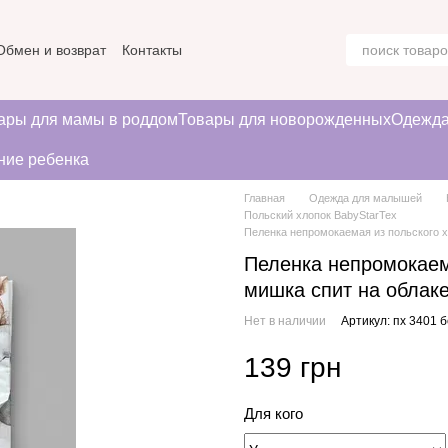
Обмен и возврат
Контакты
ние
ары для мамы в роддом
Товары для новорожденных
Одежда
ние ребенка
Главная
Одежда для малышей
Польский хлопок BabyStarTex
Пеленка непромокаемая из польского х
Пеленка непромокаема
мишка спит на облак
Нет в наличии
Артикул: пх 3401 
139 грн
Для кого