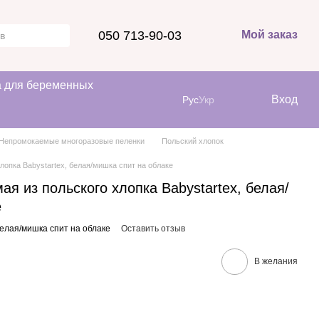
050 713-90-03
Мой заказ
 для беременных
Вход
Рус
Укр
Непромокаемые многоразовые пеленки
Польский хлопок
лопка Babystartex, белая/мишка спит на облаке
я из польского хлопка Babystartex, белая/
е
белая/мишка спит на облаке
Оставить отзыв
В желания