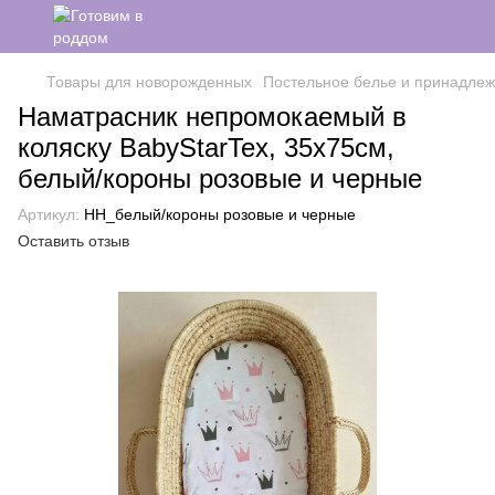
Товары для новорожденных
Постельное белье и принадлеж
Наматрасник непромокаемый в
коляску BabyStarTex, 35х75см,
белый/короны розовые и черные
Артикул:
НН_белый/короны розовые и черные
Оставить отзыв