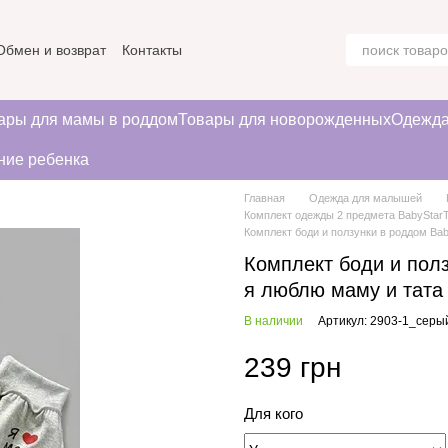
Обмен и возврат
Контакты
ние
ары для мамы в роддом
Товары для новорожденных
Одежда
ние ребенка
Главная
Одежда для малышей
Комплект одежды 2 предмета BabyStar
Комплект боди и ползунки в роддом Ba
Комплект боди и полз
я люблю маму и тата
В наличии
Артикул: 2903-1_серы
239 грн
Для кого