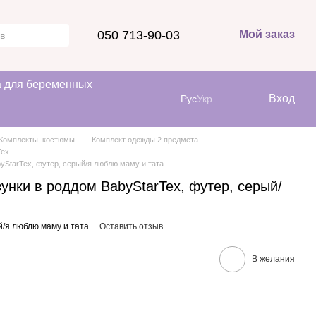
050 713-90-03
Мой заказ
 для беременных
Вход
Рус
Укр
Комплекты, костюмы
Комплект одежды 2 предмета
Tex
byStarTex, футер, серый/я люблю маму и тата
унки в роддом BabyStarTex, футер, серый/
й/я люблю маму и тата
Оставить отзыв
В желания