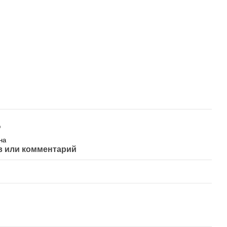
р
на
 или комментарий