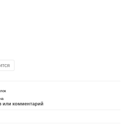
ится
лок
на
 или комментарий